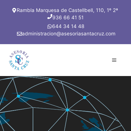
Saltar
Rambla Marquesa de Castellbell, 110, 1º 2ª
al
936 66 41 51
contenido
644 34 14 48
administracion@asesoriasantacruz.com
Menú